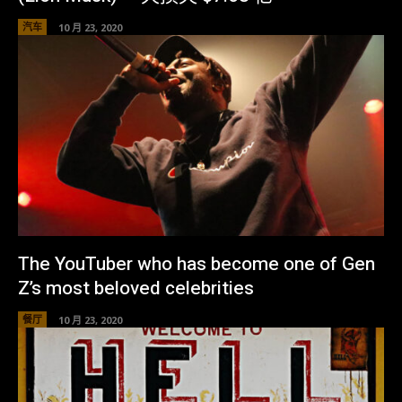
汽车
10 月 23, 2020
The YouTuber who has become one of Gen
Z’s most beloved celebrities
餐厅
10 月 23, 2020