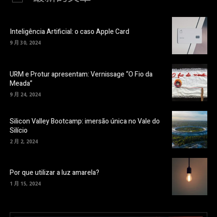
Inteligência Artificial: o caso Apple Card
9 月 30, 2024
URM e Protur apresentam: Vernissage “O Fio da
Meada”
9 月 24, 2024
Silicon Valley Bootcamp: imersão única no Vale do
Silício
2 月 2, 2024
Por que utilizar a luz amarela?
1 月 15, 2024