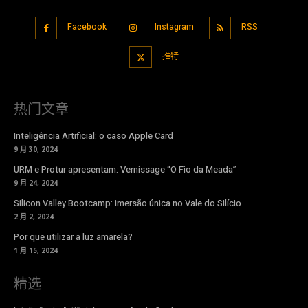
Facebook
Instagram
RSS
推特
热门文章
Inteligência Artificial: o caso Apple Card
9 月 30, 2024
URM e Protur apresentam: Vernissage “O Fio da Meada”
9 月 24, 2024
Silicon Valley Bootcamp: imersão única no Vale do Silício
2 月 2, 2024
Por que utilizar a luz amarela?
1 月 15, 2024
精选