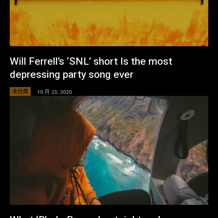
Will Ferrell’s ‘SNL’ short Is the most
depressing party song ever
未分类
10 月 23, 2020