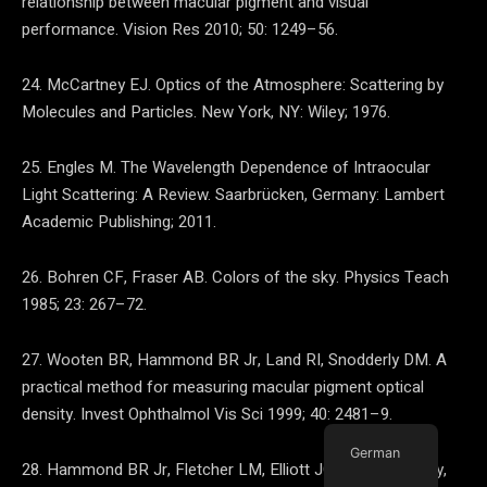
relationship between macular pigment and visual
performance. Vision Res 2010; 50: 1249–56.
24. McCartney EJ. Optics of the Atmosphere: Scattering by
Molecules and Particles. New York, NY: Wiley; 1976.
25. Engles M. The Wavelength Dependence of Intraocular
Light Scattering: A Review. Saarbrücken, Germany: Lambert
Academic Publishing; 2011.
26. Bohren CF, Fraser AB. Colors of the sky. Physics Teach
1985; 23: 267–72.
27. Wooten BR, Hammond BR Jr, Land RI, Snodderly DM. A
practical method for measuring macular pigment optical
density. Invest Ophthalmol Vis Sci 1999; 40: 2481–9.
German
28. Hammond BR Jr, Fletcher LM, Elliott JG. Glare disability,