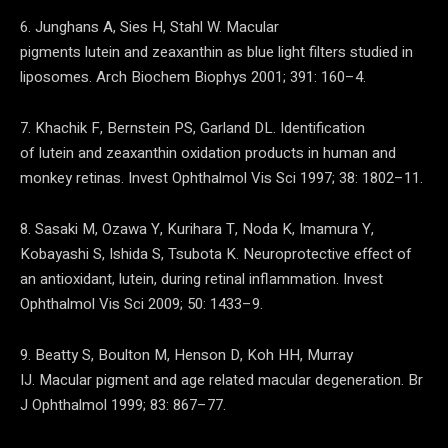
6. Junghans A, Sies H, Stahl W. Macular
pigments lutein and zeaxanthin as blue light filters studied in
liposomes. Arch Biochem Biophys 2001; 391: 160–4.
7. Khachik F, Bernstein PS, Garland DL. Identification
of lutein and zeaxanthin oxidation products in human and
monkey retinas. Invest Ophthalmol Vis Sci 1997; 38: 1802–11.
8. Sasaki M, Ozawa Y, Kurihara T, Noda K, Imamura Y,
Kobayashi S, Ishida S, Tsubota K. Neuroprotective effect of
an antioxidant, lutein, during retinal inflammation. Invest
Ophthalmol Vis Sci 2009; 50: 1433–9.
9. Beatty S, Boulton M, Henson D, Koh HH, Murray
IJ. Macular pigment and age related macular degeneration. Br
J Ophthalmol 1999; 83: 867–77.