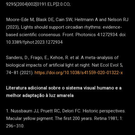
9295(2004)002[0191:ELP]2.0.CO;
Moore-Ede M, Blask DE, Cain SW, Heitmann A and Nelson RJ
(2023), Lights should support circadian rhythms: evidence-
based scientific consensus. Front. Photonics 4:1272934. doi:
10.3389/fphot.2023.1272934
Sanders, D., Frago, E., Kehoe, R. et al. A meta-analysis of
biological impacts of artificial light at night. Nat Ecol Evol 5,
74–81 (2021).
https://doi.org/10.1038/s41559-020-01322-x
Literatura adicional sobre o sistema visual humano e a
melhor adaptação à luz amarela
1. Nussbaum JJ, Pruett RC, Delori FC. Historic perspectives.
Macular yellow pigment. The first 200 years. Retina 1981; 1:
296–310.