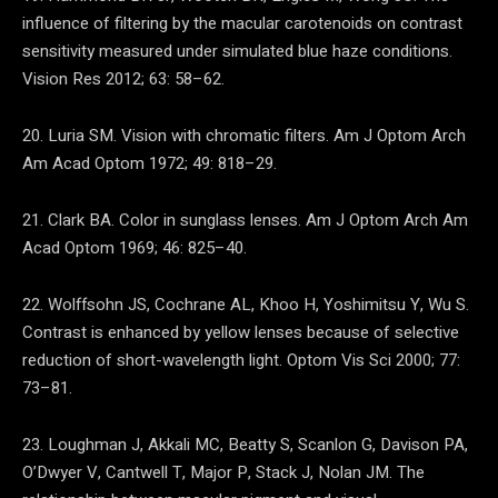
influence of filtering by the macular carotenoids on contrast
sensitivity measured under simulated blue haze conditions.
Vision Res 2012; 63: 58–62.
20. Luria SM. Vision with chromatic filters. Am J Optom Arch
Am Acad Optom 1972; 49: 818–29.
21. Clark BA. Color in sunglass lenses. Am J Optom Arch Am
Acad Optom 1969; 46: 825–40.
22. Wolffsohn JS, Cochrane AL, Khoo H, Yoshimitsu Y, Wu S.
Contrast is enhanced by yellow lenses because of selective
reduction of short-wavelength light. Optom Vis Sci 2000; 77:
73–81.
23. Loughman J, Akkali MC, Beatty S, Scanlon G, Davison PA,
O’Dwyer V, Cantwell T, Major P, Stack J, Nolan JM. The