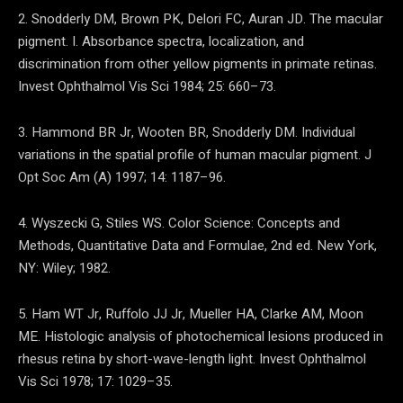
2. Snodderly DM, Brown PK, Delori FC, Auran JD. The macular
pigment. I. Absorbance spectra, localization, and
discrimination from other yellow pigments in primate retinas.
Invest Ophthalmol Vis Sci 1984; 25: 660–73.
3. Hammond BR Jr, Wooten BR, Snodderly DM. Individual
variations in the spatial profile of human macular pigment. J
Opt Soc Am (A) 1997; 14: 1187–96.
4. Wyszecki G, Stiles WS. Color Science: Concepts and
Methods, Quantitative Data and Formulae, 2nd ed. New York,
NY: Wiley; 1982.
5. Ham WT Jr, Ruffolo JJ Jr, Mueller HA, Clarke AM, Moon
ME. Histologic analysis of photochemical lesions produced in
rhesus retina by short-wave-length light. Invest Ophthalmol
Vis Sci 1978; 17: 1029–35.