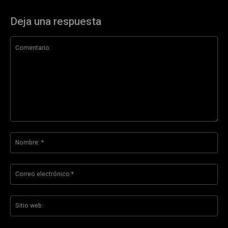
Deja una respuesta
Comentario:
No
*
Co
ele
Sit
we