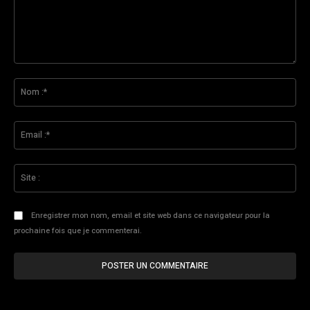
Commenter
:
No
:*
Ema
:*
Sit
:
Enregistrer mon nom, email et site web dans ce navigateur pour la
prochaine fois que je commenterai.