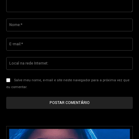
Comente:
No
E-
mai
Loc
na
re
Int
Salve meu nome, e-mail e site neste navegador para a próxima vez que
eu comentar.