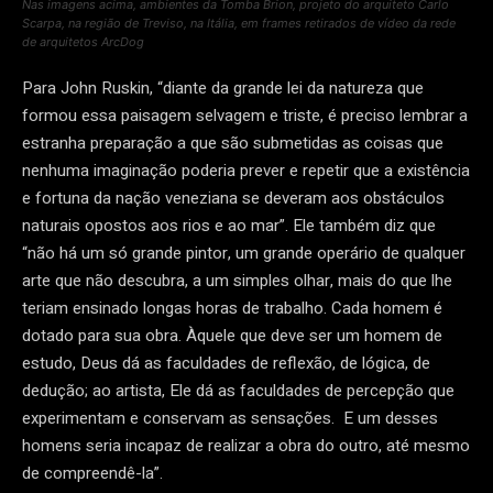
Nas imagens acima, ambientes da Tomba Brion, projeto do arquiteto Carlo
Scarpa, na região de Treviso, na Itália, em frames retirados de vídeo da rede
de arquitetos ArcDog
Para John Ruskin, “diante da grande lei da natureza que
formou essa paisagem selvagem e triste, é preciso lembrar a
estranha preparação a que são submetidas as coisas que
nenhuma imaginação poderia prever e repetir que a existência
e fortuna da nação veneziana se deveram aos obstáculos
naturais opostos aos rios e ao mar”. Ele também diz que
“não há um só grande pintor, um grande operário de qualquer
arte que não descubra, a um simples olhar, mais do que lhe
teriam ensinado longas horas de trabalho. Cada homem é
dotado para sua obra. Àquele que deve ser um homem de
estudo, Deus dá as faculdades de reflexão, de lógica, de
dedução; ao artista, Ele dá as faculdades de percepção que
experimentam e conservam as sensações. E um desses
homens seria incapaz de realizar a obra do outro, até mesmo
de compreendê-la”.