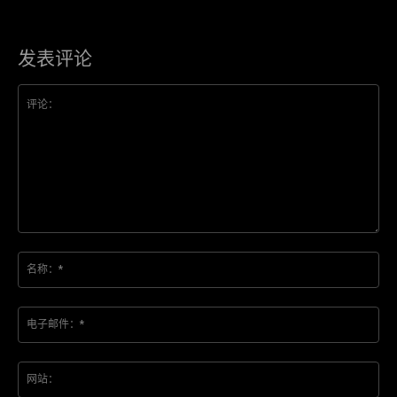
发表评论
评
论：
名
称
*
电
子
邮
网
件
站
*