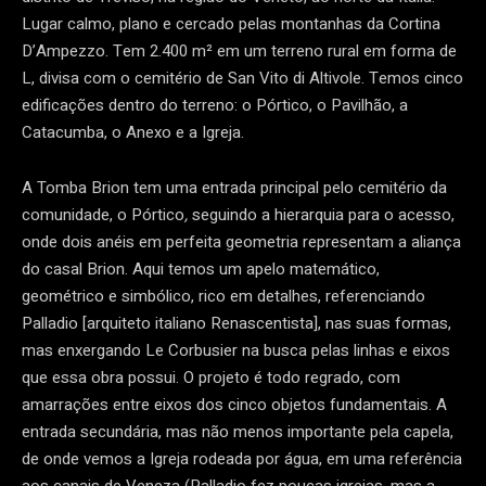
Lugar calmo, plano e cercado pelas montanhas da Cortina
D’Ampezzo. Tem 2.400 m² em um terreno rural em forma de
L, divisa com o cemitério de San Vito di Altivole. Temos cinco
edificações dentro do terreno:
o Pórtico, o Pavilhão, a
Catacumba, o Anexo e a Igreja.
A Tomba Brion tem uma entrada principal pelo cemitério da
comunidade, o Pórtico
,
seguindo a hierarquia para o acesso,
onde dois anéis em perfeita geometria representam a aliança
do casal Brion. Aqui temos um apelo matemático,
geométrico e simbólico, rico em detalhes, referenciando
Palladio [arquiteto italiano Renascentista], nas suas formas,
mas enxergando Le Corbusier na busca pelas linhas e eixos
que essa obra possui. O projeto é todo regrado, com
amarrações entre eixos dos cinco objetos fundamentais. A
entrada secundária, mas não menos importante pela capela,
de onde vemos a Igreja
rodeada por água, em uma referência
aos canais de Veneza (Palladio fez poucas igrejas, mas a