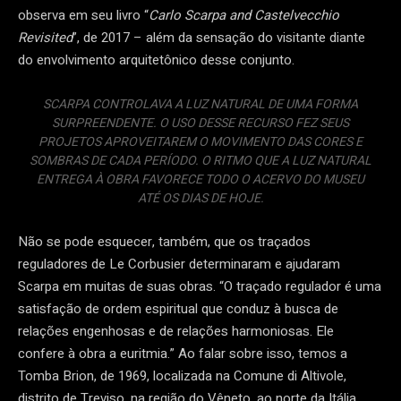
observa em seu livro “
Carlo Scarpa and Castelvecchio
Revisited
”, de 2017 – além da sensação do visitante diante
do envolvimento arquitetônico desse conjunto.
SCARPA CONTROLAVA A LUZ NATURAL DE UMA FORMA
SURPREENDENTE. O USO DESSE RECURSO FEZ SEUS
PROJETOS APROVEITAREM O MOVIMENTO DAS CORES E
SOMBRAS DE CADA PERÍODO. O RITMO QUE A LUZ NATURAL
ENTREGA À OBRA FAVORECE TODO O ACERVO DO MUSEU
ATÉ OS DIAS DE HOJE.
Não se pode esquecer, também, que os traçados
reguladores de Le Corbusier determinaram e ajudaram
Scarpa em muitas de suas obras. “O traçado regulador é uma
satisfação de ordem espiritual que conduz à busca de
relações engenhosas e de relações harmoniosas. Ele
confere à obra a euritmia.”
Ao falar sobre isso, temos a
Tomba Brion, de 1969, localizada na Comune di Altivole,
distrito de Treviso, na região do Vêneto, ao norte da Itália.