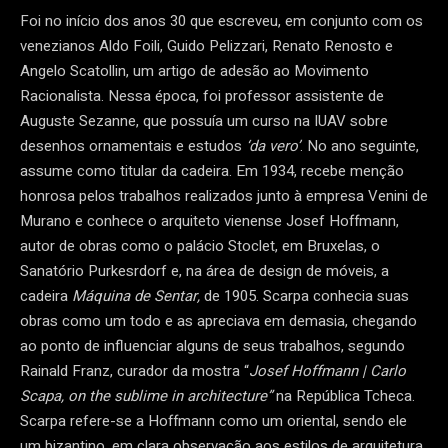
Foi no início dos anos 30 que escreveu, em conjunto com os
venezianos Aldo Foili, Guido Pelizzari, Renato Renosto e
Angelo Scatollin, um artigo de adesão ao Movimento
Racionalista. Nessa época, foi professor assistente de
Auguste Sezanne, que possuía um curso na IUAV sobre
desenhos ornamentais e estudos
‘da vero’
. No ano seguinte,
assume como titular da cadeira. Em 1934, recebe menção
honrosa pelos trabalhos realizados junto à empresa Venini de
Murano e conhece o arquiteto vienense Josef Hoffmann,
autor de obras como o palácio Stoclet, em Bruxelas, o
Sanatório Purkesrdorf e, na área de design de móveis, a
cadeira
Máquina de Sentar,
de 1905. Scarpa conhecia suas
obras como um todo e as apreciava em demasia, chegando
ao ponto de influenciar alguns de seus trabalhos, segundo
Rainald Franz, curador da mostra “
Josef Hoffmann | Carlo
Scapa, on the sublime in architecture”
na República Tcheca.
Scarpa refere-se a Hoffmann como um oriental, sendo ele
um bizantino, em clara observação aos estilos de arquitetura