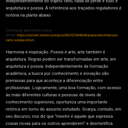
Independentemente do trajeto feito, nada se perde e tudo é
arquitetura e poesia. A referência aos traçados reguladores é
notória na planta abaixo.
Construção geométrica e eixos
(Fonte:
https://visicert.tumblr.com/post/82031394646/plansofarchitecture-
carlo-scarpa-brion
)
Harmonia é inspiração. Poesia é arte, arte também é
arquitetura. Regras podem ser transformadas em arte, em
arquitetura e poesia. Independentemente da formação
acadêmica, a busca por conhecimento e inovação são
premissas para que aconteça a diferenciação entre
profissionais. Logicamente, uma boa formação, com acesso
às mais diferentes culturas e pessoas de níveis de
conhecimento superiores, oportuniza uma importante
retórica em torno do assunto estudado. Scarpa, contudo, em
seu discurso, nos diz que “mestre é aquele que expressa
coisas novas para os outros aprenderem” e desmistifica