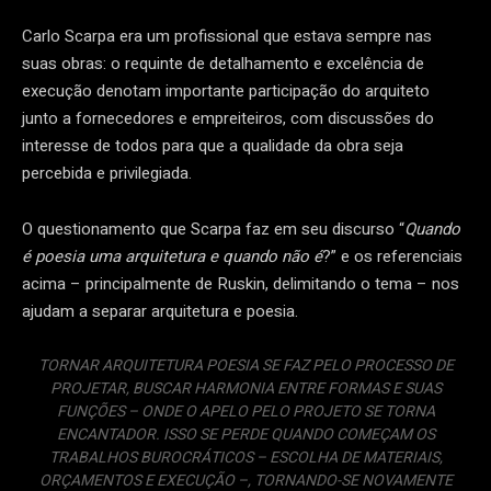
Carlo Scarpa era um profissional que estava sempre nas
suas obras: o requinte de detalhamento e excelência de
execução denotam importante participação do arquiteto
junto a fornecedores e empreiteiros, com discussões do
interesse de todos para que a qualidade da obra seja
percebida e privilegiada.
O questionamento que Scarpa faz em seu discurso “
Quando
é poesia uma arquitetura e quando não é
?” e os referenciais
acima – principalmente de Ruskin, delimitando o tema – nos
ajudam a separar arquitetura e poesia.
TORNAR ARQUITETURA POESIA SE FAZ PELO PROCESSO DE
PROJETAR, BUSCAR HARMONIA ENTRE FORMAS E SUAS
FUNÇÕES – ONDE O APELO PELO PROJETO SE TORNA
ENCANTADOR. ISSO SE PERDE QUANDO COMEÇAM OS
TRABALHOS BUROCRÁTICOS – ESCOLHA DE MATERIAIS,
ORÇAMENTOS E EXECUÇÃO –, TORNANDO-SE NOVAMENTE