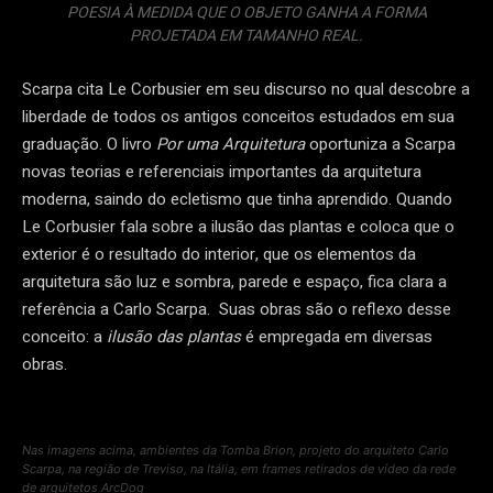
POESIA À MEDIDA QUE O OBJETO GANHA A FORMA
PROJETADA EM TAMANHO REAL.
Scarpa cita Le Corbusier em seu discurso no qual descobre a
liberdade de todos os antigos conceitos estudados em sua
graduação. O livro
Por uma Arquitetura
oportuniza a Scarpa
novas teorias e referenciais importantes da arquitetura
moderna, saindo do ecletismo que tinha aprendido. Quando
Le Corbusier fala sobre a ilusão das plantas e coloca que o
exterior é o resultado do interior, que os elementos da
arquitetura são luz e sombra, parede e espaço, fica clara a
referência a Carlo Scarpa. Suas obras são o reflexo desse
conceito: a
ilusão das plantas
é empregada em diversas
obras.
Nas imagens acima, ambientes da Tomba Brion, projeto do arquiteto Carlo
Scarpa, na região de Treviso, na Itália, em frames retirados de vídeo da rede
de arquitetos ArcDog