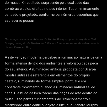
do museu. O resultado surpreende pela qualidade das
sombras e pelos efeitos no seu interior. Tudo minimamente
pensado e projetado, conforme os inúmeros desenhos que
seu acervo possui.
Nas imagens acima, ambientes da Tomba Brion, projeto do arquiteto Carlo
Scarpa, na região de Treviso, na Itália, em frames retirados de vídeo da rede
de arquitetos ArcDog
A intervenção moderna percebeu a iluminação natural de uma
forma intensa dentro dos ambientes e valorizou cada peça
do seu interior. A iluminação artificial proposta por Scarpa
mostra sutileza e referência em elementos do próprio
castelo, iluminando de forma simples, pontual e em
constante movimento quando a iluminação natural sai de
cena. O estudo da localização das peças de arte dentro do
museu são partes fundamentais do “relacionamento e
dinamismo entre edifício, objeto e luz”, que Richard Murphy