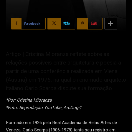
Facebook
推特
品趣
Artigo | Cristina Mioranza reflete sobre as
relações possíveis entre arquitetura e poesia a
partir de uma conferência realizada em Viena
(Áustria) em 1976, na qual o renomado arquiteto
italiano Carlo Scarpa discute sua formação
*Por: Cristina Mioranza
*Foto: Reprodução YouTube_ArcDog-1
Formado em 1926 pela Real Academia de Belas Artes de
Veneza, Carlo Scarpa (1906-1978) tenta seu registro em