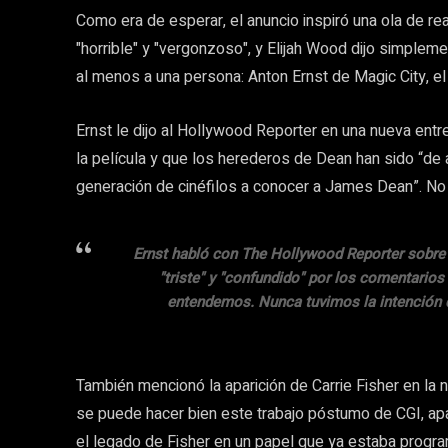
Como era de esperar, el anuncio inspiró una ola de re
"horrible" y "vergonzoso", y Elijah Wood dijo simpleme
al menos a una persona: Anton Ernst de Magic City, el 
Ernst le dijo al Hollywood Reporter en una nueva entre
la película y que los herederos de Dean han sido “de 
generación de cinéfilos a conocer a James Dean”. No v
Ernst habló con The Hollywood Reporter sobre l
"triste" y "confundido" por los comentari
entendemos. Nunca tuvimos la intención de
También mencionó la aparición de Carrie Fisher en la
se puede hacer bien este trabajo póstumo de CGI, apa
el legado de Fisher en un papel que ya estaba progra