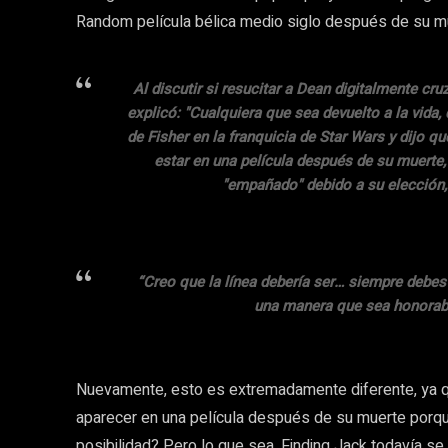
Random película bélica medio siglo después de su m
Al discutir si resucitar a Dean digitalmente cr
explicó: "Cualquiera que sea devuelto a la vida
de Fisher en la franquicia de Star Wars y dijo qu
estar en una película después de su muerte, 
"empañado" debido a su elección, 
“Creo que la línea debería ser… siempre debes 
una manera que sea honorable 
Nuevamente, esto es extremadamente diferente, ya q
aparecer en una película después de su muerte porqu
posibilidad? Pero lo que sea. Finding Jack todavía se