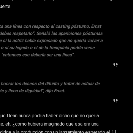
uerte.
uza una línea con respecto al casting póstumo, Ernst
, debes respetarlo". Señaló las apariciones póstumas
e si la actriz había expresado que no quería volver a
o si su legado o el de la franquicia podría verse
"entonces eso debería ser una línea”.
honrar los deseos del difunto y tratar de actuar de
y llena de dignidad”, dijo Ernst.
ue Dean nunca podría haber dicho que no quería
e, eh, ¿cómo hubiera imaginado que esa era una
 dirige a la producción con un lanzamiento esperado el 11