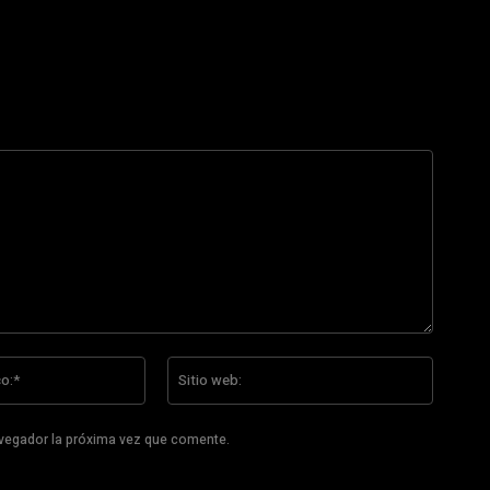
Correo
Sitio
electrónico:*
web:
avegador la próxima vez que comente.