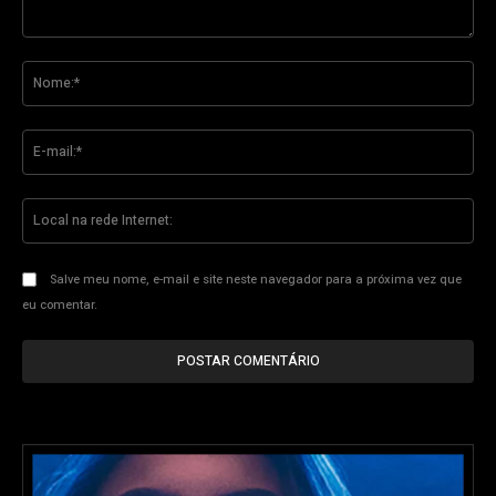
Comente:
No
E-
mai
Loc
na
re
Int
Salve meu nome, e-mail e site neste navegador para a próxima vez que
eu comentar.