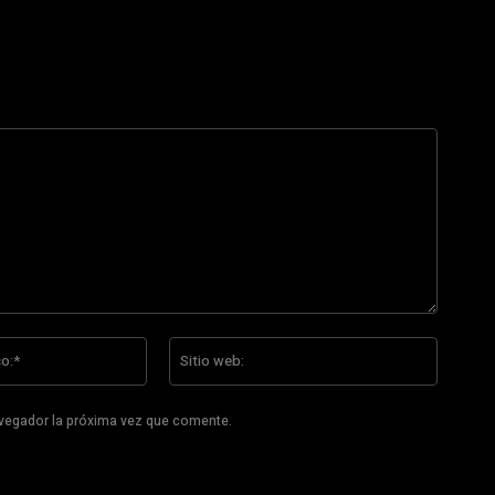
Correo
Sitio
electrónico:*
web:
avegador la próxima vez que comente.