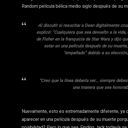
Random película bélica medio siglo después de su m
Al discutir si resucitar a Dean digitalmente cr
explicó: "Cualquiera que sea devuelto a la vida
de Fisher en la franquicia de Star Wars y dijo qu
estar en una película después de su muerte, 
"empañado" debido a su elección, 
“Creo que la línea debería ser… siempre debes 
una manera que sea honorable 
Nuevamente, esto es extremadamente diferente, ya q
aparecer en una película después de su muerte porqu
posibilidad? Pero lo que sea. Finding Jack todavía se