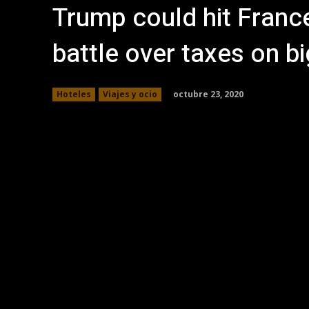
Trump could hit France
battle over taxes on bi
octubre 23, 2020
Hoteles
Viajes y ocio