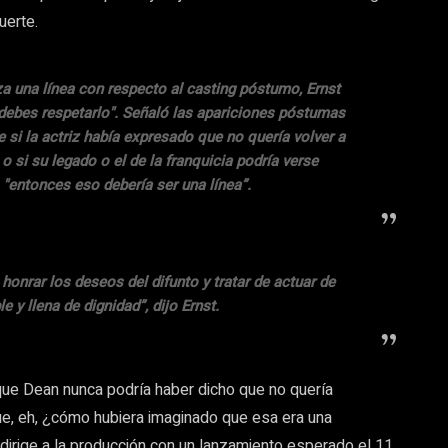
uerte.
uza una línea con respecto al casting póstumo, Ernst
, debes respetarlo". Señaló las apariciones póstumas
e si la actriz había expresado que no quería volver a
o si su legado o el de la franquicia podría verse
"entonces eso debería ser una línea”.
honrar los deseos del difunto y tratar de actuar de
y llena de dignidad”, dijo Ernst.
ue Dean nunca podría haber dicho que no quería
e, eh, ¿cómo hubiera imaginado que esa era una
 dirige a la producción con un lanzamiento esperado el 11