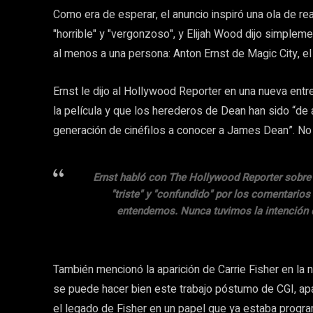
Como era de esperar, el anuncio inspiró una ola de re
"horrible" y "vergonzoso", y Elijah Wood dijo simpleme
al menos a una persona: Anton Ernst de Magic City, el 
Ernst le dijo al Hollywood Reporter en una nueva entre
la película y que los herederos de Dean han sido “de 
generación de cinéfilos a conocer a James Dean”. No v
Ernst habló con The Hollywood Reporter sobre l
"triste" y "confundido" por los comentari
entendemos. Nunca tuvimos la intención de
También mencionó la aparición de Carrie Fisher en la
se puede hacer bien este trabajo póstumo de CGI, apa
el legado de Fisher en un papel que ya estaba progra