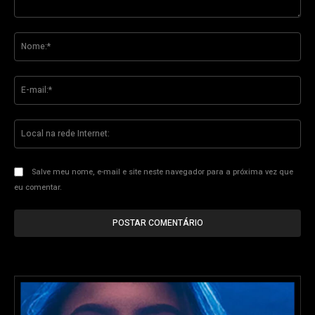
Comente:
No
E-
mai
Loc
na
re
Int
Salve meu nome, e-mail e site neste navegador para a próxima vez que
eu comentar.